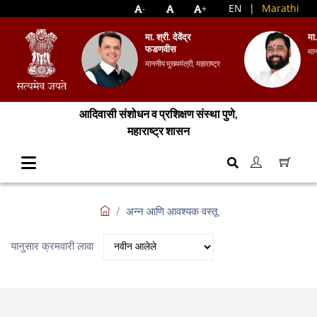
EN
|
Marathi
-
+
मा. श्री. देवेंद्र
मा
फडणवीस
मान
माननीय मुख्यमंत्री, महाराष्ट्र
आदिवासी संशोधन व प्रशिक्षण संस्था पुणे,
महाराष्ट्र शासन
अन्न आणि आवश्यक वस्तू
यानुसार क्रमवारी लावा