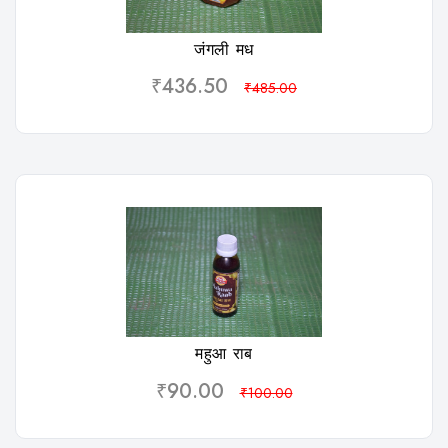
जंगली मध
₹436.50
₹485.00
विशलिस्ट
महुआ राब
₹90.00
₹100.00