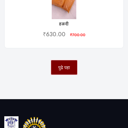
विशलिस्ट
हळदी
₹630.00
₹700.00
पुढे पहा