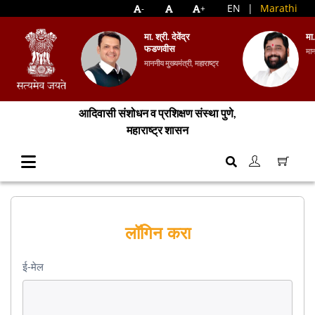
EN
|
Marathi
-
+
मा. श्री. देवेंद्र
मा
फडणवीस
मान
माननीय मुख्यमंत्री, महाराष्ट्र
आदिवासी संशोधन व प्रशिक्षण संस्था पुणे,
महाराष्ट्र शासन
लॉगिन करा
ई-मेल