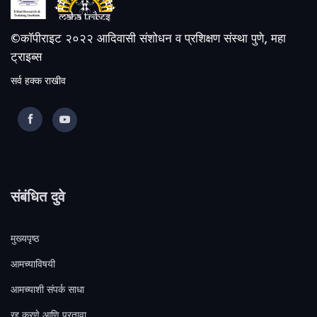
©कॉपीराइट २०२२ आदिवासी संशोधन व प्रशिक्षण संस्था पुणे, महा
ट्राइब्स
सर्व हक्क राखीव
संबंधित दुवे
मुख्यपृष्ठ
आमच्याविषयी
आमच्याशी संपर्क साधा
रद्द करणे आणि परतावा