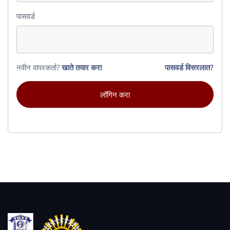
पासवर्ड
नवीन वापरकर्ता?
खाते तयार करा
पासवर्ड विसरलात?
लॉगिन करा