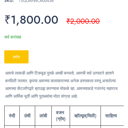
SKU:
1SGDAFWCA00436
₹1,800.00
₹2,000.00
सर्व करांसह
वर्णन
आमचे लाकडी आणि टिकवूड पुतळे आम्ही बनवतो. आमची सर्व उत्पादने हाताने
बनविली जातात. कृपया आमच्या कलाकाराच्या अनेक हस्तकला वस्तू असलेल्या
आमच्या कॅटलॉगद्वारे ब्राउझ करण्यास मोकळे व्हा. आमच्याकडे गजानंद महाराज
आणि धार्मिक मूर्ती आणि पुतळ्यांचा मोठा संग्रह आहे.
वजन
रुंदी
उंची
लांबी
व्हॉल्यूम(मिली)
साहित्य
(ग्रॅम)