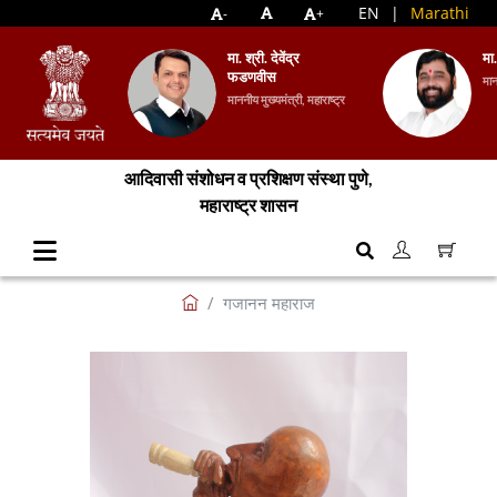
EN
|
Marathi
-
+
मा. श्री. देवेंद्र
मा
फडणवीस
मान
माननीय मुख्यमंत्री, महाराष्ट्र
आदिवासी संशोधन व प्रशिक्षण संस्था पुणे,
महाराष्ट्र शासन
गजानन महाराज